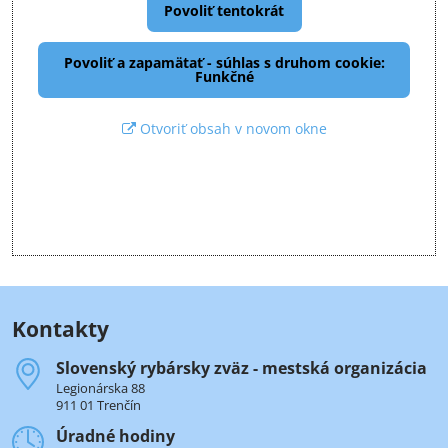
Povoliť tentokrát
Povoliť a zapamätať - súhlas s druhom cookie:
Funkčné
Otvoriť obsah v novom okne
Kontakty
Slovenský rybársky zväz - mestská organizácia
Legionárska 88
911 01 Trenčín
Úradné hodiny