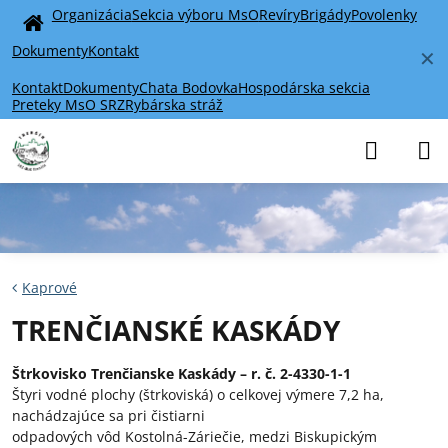
Organizácia
Sekcia výboru MsO
Revíry
Brigády
Povolenky
Home
Dokumenty
Kontakt
✕
Kontakt
Dokumenty
Chata Bodovka
Hospodárska sekcia
Preteky MsO SRZ
Rybárska stráž
Kaprové
TRENČIANSKÉ KASKÁDY
Štrkovisko Trenčianske Kaskády – r. č. 2-4330-1-1
Štyri vodné plochy (štrkoviská) o celkovej výmere 7,2 ha,
nachádzajúce sa pri čistiarni
odpadových vôd Kostolná-Záriečie, medzi Biskupickým