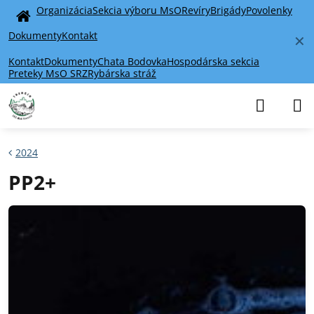
Organizácia
Sekcia výboru MsO
Revíry
Brigády
Povolenky
Home
Dokumenty
Kontakt
✕
Kontakt
Dokumenty
Chata Bodovka
Hospodárska sekcia
Preteky MsO SRZ
Rybárska stráž
2024
PP2+