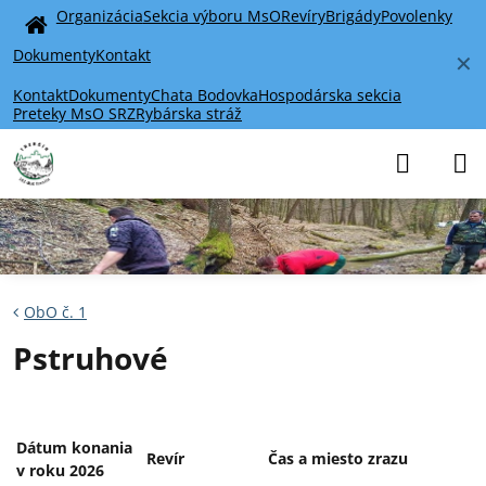
Organizácia
Sekcia výboru MsO
Revíry
Brigády
Povolenky
Home
Dokumenty
Kontakt
✕
Kontakt
Dokumenty
Chata Bodovka
Hospodárska sekcia
Preteky MsO SRZ
Rybárska stráž
ObO č. 1
Pstruhové
Dátum konania
Revír
Čas a miesto zrazu
v roku 2026