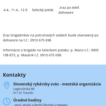
zraz po telef.
4.4., 11.4., 12.9.
Selecký potok
dohovore
Zraz brigádnikov na pstruhových vodách bude stanovený po
dohovore na t.č.: 0910 675 698
Informácie o brigáde na Seleckom potoku: p. Mano t.č.: 0905
198 873, p. Masárik t.č. 0910 675 698.
Kontakty
Slovenský rybársky zväz - mestská organizácia
Legionárska 88
911 01 Trenčín
Úradné hodiny
- prvý, druhý a štvrtý štvrtok v mesiaci: