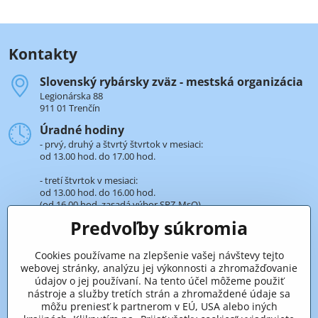
Kontakty
Slovenský rybársky zväz - mestská organizácia
Legionárska 88
911 01 Trenčín
Úradné hodiny
- prvý, druhý a štvrtý štvrtok v mesiaci:
od 13.00 hod. do 17.00 hod.
- tretí štvrtok v mesiaci:
od 13.00 hod. do 16.00 hod.
(od 16.00 hod. zasadá výbor SRZ-MsO).
Predvoľby súkromia
+421 32 652 59 25
len v úradné hodiny
Cookies používame na zlepšenie vašej návštevy tejto
webovej stránky, analýzu jej výkonnosti a zhromažďovanie
Pridaje sa k nám aj na sieťach
údajov o jej používaní. Na tento účel môžeme použiť
nástroje a služby tretích strán a zhromaždené údaje sa
Facebook
môžu preniesť k partnerom v EÚ, USA alebo iných