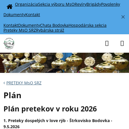
Organizácia
Sekcia výboru MsO
Revíry
Brigády
Povolenky
Home
Dokumenty
Kontakt
✕
Kontakt
Dokumenty
Chata Bodovka
Hospodárska sekcia
Preteky MsO SRZ
Rybárska stráž
PRETEKY MsO SRZ
Plán
Plán pretekov v roku 2026
1. Preteky dospelých v love rýb - Štrkovisko Bodovka -
9.5.2026