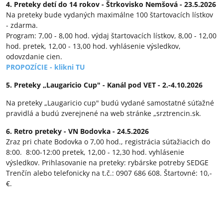
4. Preteky detí do 14 rokov - Štrkovisko Nemšová - 23.5.2026
Na preteky bude vydaných maximálne 100 štartovacích lístkov
- zdarma.
Program: 7,00 - 8,00 hod. výdaj štartovacích lístkov, 8,00 - 12,00
hod. pretek, 12,00 - 13,00 hod. vyhlásenie výsledkov,
odovzdanie cien.
PROPOZÍCIE - klikni TU
5.
Preteky „Laugaricio Cup" - Kanál pod VET - 2.-4.10.2026
Na preteky „Laugaricio cup" budú vydané samostatné súťažné
pravidlá a budú zverejnené na web stránke „srztrencin.sk.
6. Retro preteky - VN Bodovka - 24.5.2026
Zraz pri chate Bodovka o 7,00 hod., registrácia súťažiacich do
8:00. 8:00-12:00 pretek, 12,00 - 12,30 hod. vyhlásenie
výsledkov. Prihlasovanie na preteky: rybárske potreby SEDGE
Trenčín alebo telefonicky na t.č.: 0907 686 608. Štartovné: 10,-
€.