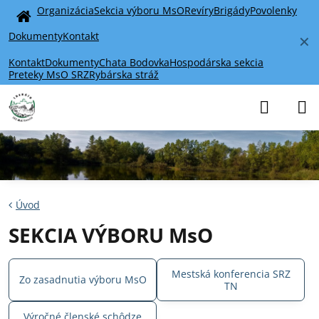
Organizácia
Sekcia výboru MsO
Revíry
Brigády
Povolenky
Home
Dokumenty
Kontakt
✕
Kontakt
Dokumenty
Chata Bodovka
Hospodárska sekcia
Preteky MsO SRZ
Rybárska stráž
Úvod
SEKCIA VÝBORU MsO
Mestská konferencia SRZ
Zo zasadnutia výboru MsO
TN
Výročné členské schôdze