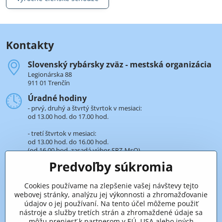
Kontakty
Slovenský rybársky zväz - mestská organizácia
Legionárska 88
911 01 Trenčín
Úradné hodiny
- prvý, druhý a štvrtý štvrtok v mesiaci:
od 13.00 hod. do 17.00 hod.
- tretí štvrtok v mesiaci:
od 13.00 hod. do 16.00 hod.
(od 16.00 hod. zasadá výbor SRZ-MsO).
Predvoľby súkromia
+421 32 652 59 25
len v úradné hodiny
Cookies používame na zlepšenie vašej návštevy tejto
webovej stránky, analýzu jej výkonnosti a zhromažďovanie
Pridaje sa k nám aj na sieťach
údajov o jej používaní. Na tento účel môžeme použiť
nástroje a služby tretích strán a zhromaždené údaje sa
Facebook
môžu preniesť k partnerom v EÚ, USA alebo iných