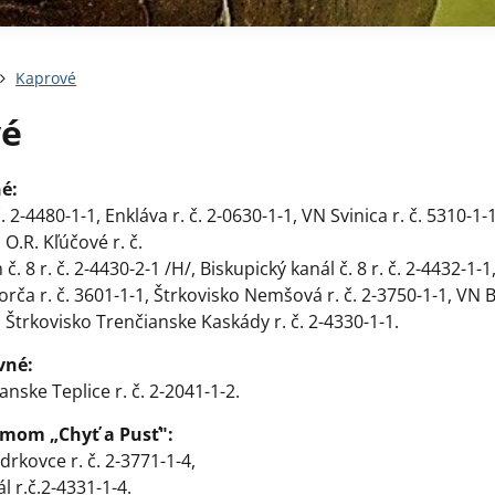
Kaprové
vé
né:
. 2-4480-1-1, Enkláva r. č. 2-0630-1-1, VN Svinica r. č. 5310-1
, O.R. Kľúčové r. č.
č. 8 r. č. 2-4430-2-1 /H/, Biskupický kanál č. 8 r. č. 2-4432-1-1
orča r. č. 3601-1-1, Štrkovisko Nemšová r. č. 2-3750-1-1, VN
1, Štrkovisko Trenčianske Kaskády r. č. 2-4330-1-1.
vné:
nske Teplice r. č. 2-2041-1-2.
imom „Chyť a Pusť":
rkovce r. č. 2-3771-1-4,
 r.č.2-4331-1-4.