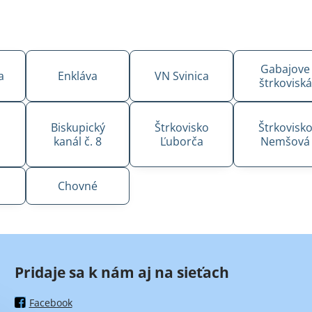
Gabajove
a
Enkláva
VN Svinica
štrkoviská
Biskupický
Štrkovisko
Štrkovisk
kanál č. 8
Ľuborča
Nemšová
Chovné
Pridaje sa k nám aj na sieťach
Facebook