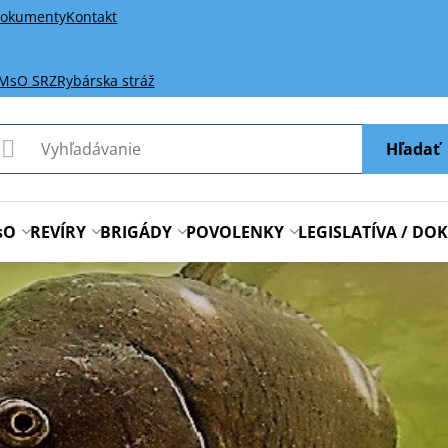
okumenty
Kontakt
 MsO SRZ
Rybárska stráž
Hľadať
sO
REVÍRY
BRIGÁDY
POVOLENKY
LEGISLATÍVA / D