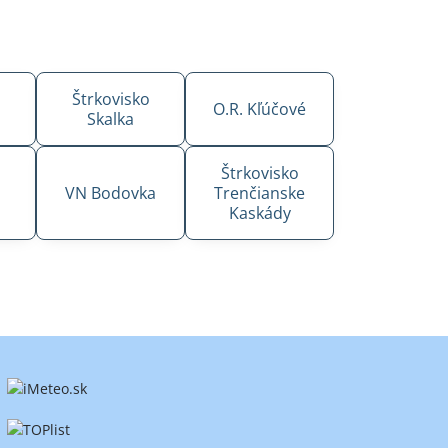
Štrkovisko
O.R. Kľúčové
Skalka
Štrkovisko
o
VN Bodovka
Trenčianske
Kaskády