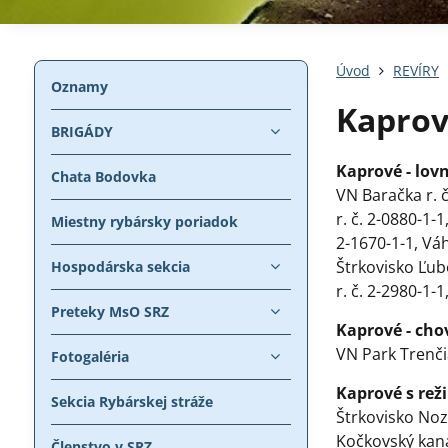
Úvod
REVÍRY
Oznamy
Kapro
BRIGÁDY
Kaprové - lov
Chata Bodovka
VN Baračka r. č
r. č. 2-0880-1-1
Miestny rybársky poriadok
2-1670-1-1, Váh 
Štrkovisko Ľub
Hospodárska sekcia
r. č. 2-2980-1-
Preteky MsO SRZ
Kaprové - cho
VN Park Trenčia
Fotogaléria
Kaprové s rež
Sekcia Rybárskej stráže
Štrkovisko Nozd
Kočkovský kanál
Členstvo v SRZ