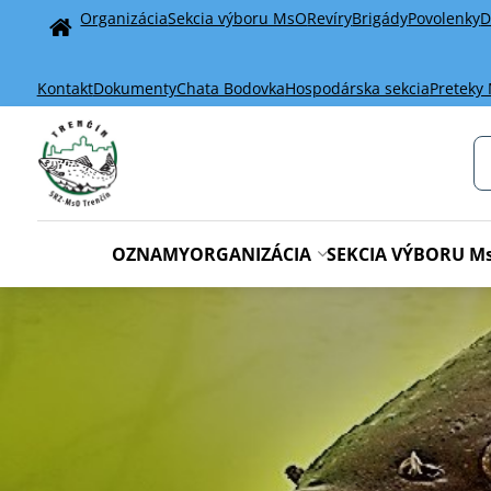
Organizácia
Sekcia výboru MsO
Revíry
Brigády
Povolenky
D
Home
Kontakt
Dokumenty
Chata Bodovka
Hospodárska sekcia
Preteky
OZNAMY
ORGANIZÁCIA
SEKCIA VÝBORU M