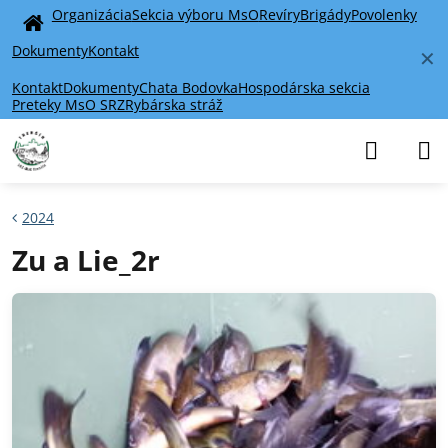
Organizácia
Sekcia výboru MsO
Revíry
Brigády
Povolenky
Home
Dokumenty
Kontakt
✕
Kontakt
Dokumenty
Chata Bodovka
Hospodárska sekcia
Preteky MsO SRZ
Rybárska stráž
2024
Zu a Lie_2r