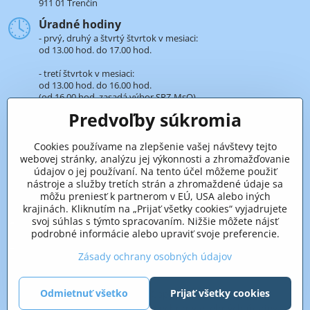
911 01 Trenčín
Úradné hodiny
- prvý, druhý a štvrtý štvrtok v mesiaci:
od 13.00 hod. do 17.00 hod.
- tretí štvrtok v mesiaci:
od 13.00 hod. do 16.00 hod.
(od 16.00 hod. zasadá výbor SRZ-MsO).
Predvoľby súkromia
+421 32 652 59 25
len v úradné hodiny
Cookies používame na zlepšenie vašej návštevy tejto
webovej stránky, analýzu jej výkonnosti a zhromažďovanie
Pridaje sa k nám aj na sieťach
údajov o jej používaní. Na tento účel môžeme použiť
nástroje a služby tretích strán a zhromaždené údaje sa
Facebook
môžu preniesť k partnerom v EÚ, USA alebo iných
krajinách. Kliknutím na „Prijať všetky cookies“ vyjadrujete
svoj súhlas s týmto spracovaním. Nižšie môžete nájsť
podrobné informácie alebo upraviť svoje preferencie.
Zásady ochrany osobných údajov
Odmietnuť všetko
Prijať všetky cookies
©
2026
Copyright
Predvoľby súkromia
Zásady ochrany osobných údajov