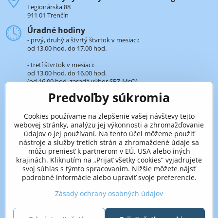
Legionárska 88
911 01 Trenčín
Úradné hodiny
- prvý, druhý a štvrtý štvrtok v mesiaci:
od 13.00 hod. do 17.00 hod.
- tretí štvrtok v mesiaci:
od 13.00 hod. do 16.00 hod.
(od 16.00 hod. zasadá výbor SRZ-MsO).
Predvoľby súkromia
+421 32 652 59 25
len v úradné hodiny
Cookies používame na zlepšenie vašej návštevy tejto
webovej stránky, analýzu jej výkonnosti a zhromažďovanie
Pridaje sa k nám aj na sieťach
údajov o jej používaní. Na tento účel môžeme použiť
nástroje a služby tretích strán a zhromaždené údaje sa
Facebook
môžu preniesť k partnerom v EÚ, USA alebo iných
krajinách. Kliknutím na „Prijať všetky cookies“ vyjadrujete
svoj súhlas s týmto spracovaním. Nižšie môžete nájsť
podrobné informácie alebo upraviť svoje preferencie.
Zásady ochrany osobných údajov