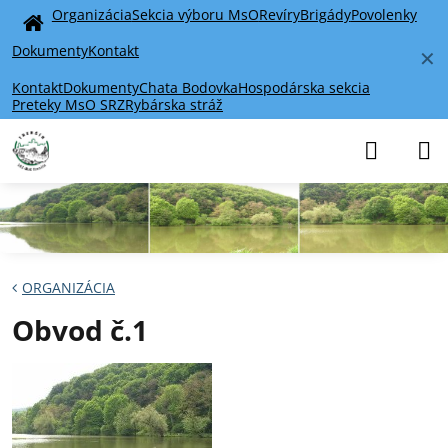
Organizácia
Sekcia výboru MsO
Revíry
Brigády
Povolenky
Home
Dokumenty
Kontakt
✕
Kontakt
Dokumenty
Chata Bodovka
Hospodárska sekcia
Preteky MsO SRZ
Rybárska stráž
ORGANIZÁCIA
Obvod č.1