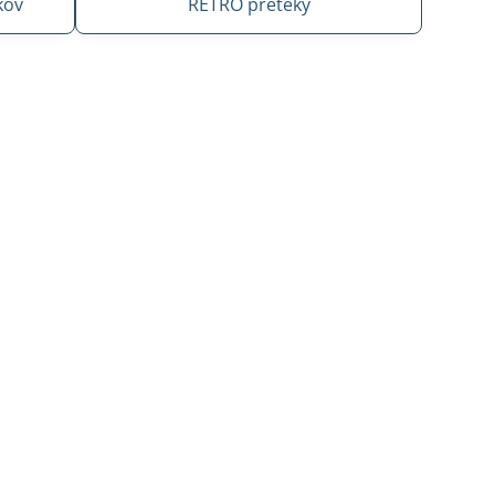
kov
RETRO preteky