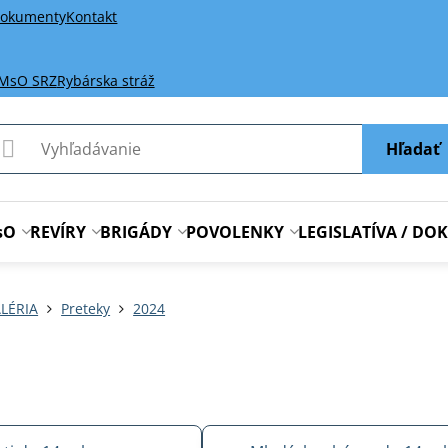
okumenty
Kontakt
 MsO SRZ
Rybárska stráž
Hľadať
sO
REVÍRY
BRIGÁDY
POVOLENKY
LEGISLATÍVA / D
LÉRIA
Preteky
2024