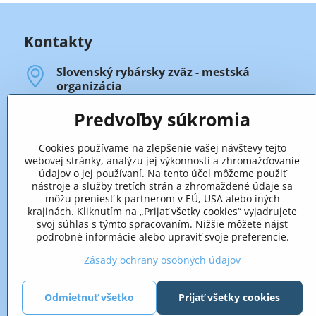
Kontakty
Slovenský rybársky zväz - mestská
organizácia
Legionárska 88
911 01 Trenčín
Predvoľby súkromia
Úradné hodiny
Cookies používame na zlepšenie vašej návštevy tejto
- prvý, druhý a štvrtý štvrtok v mesiaci:
webovej stránky, analýzu jej výkonnosti a zhromažďovanie
od 13.00 hod. do 17.00 hod.
údajov o jej používaní. Na tento účel môžeme použiť
nástroje a služby tretích strán a zhromaždené údaje sa
- tretí štvrtok v mesiaci:
môžu preniesť k partnerom v EÚ, USA alebo iných
od 13.00 hod. do 16.00 hod.
krajinách. Kliknutím na „Prijať všetky cookies“ vyjadrujete
(od 16.00 hod. zasadá výbor SRZ-MsO).
svoj súhlas s týmto spracovaním. Nižšie môžete nájsť
podrobné informácie alebo upraviť svoje preferencie.
+421 32 652 59 25
len v úradné hodiny
Zásady ochrany osobných údajov
Odmietnuť všetko
Prijať všetky cookies