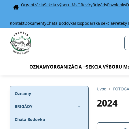
Organizácia
Sekcia výboru MsO
Revíry
Brigády
Povolenky
D
Home
Kontakt
Dokumenty
Chata Bodovka
Hospodárska sekcia
Preteky
OZNAMY
ORGANIZÁCIA
SEKCIA VÝBORU M
Úvod
FOTOGA
Oznamy
2024
BRIGÁDY
Chata Bodovka