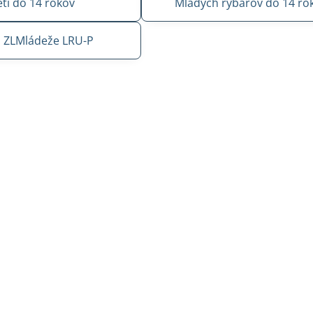
ti do 14 rokov
Mladých rybárov do 14 ro
o ZLMládeže LRU-P