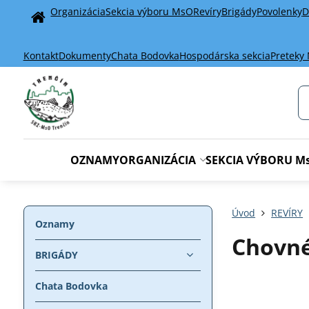
Organizácia
Sekcia výboru MsO
Revíry
Brigády
Povolenky
D
Home
Kontakt
Dokumenty
Chata Bodovka
Hospodárska sekcia
Preteky
OZNAMY
ORGANIZÁCIA
SEKCIA VÝBORU M
Úvod
REVÍRY
Oznamy
Chovn
BRIGÁDY
Chata Bodovka