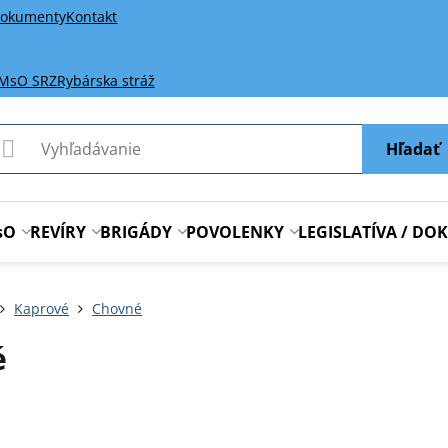
okumenty
Kontakt
 MsO SRZ
Rybárska stráž
Hľadať
sO
REVÍRY
BRIGÁDY
POVOLENKY
LEGISLATÍVA / D
Kaprové
Chovné
é