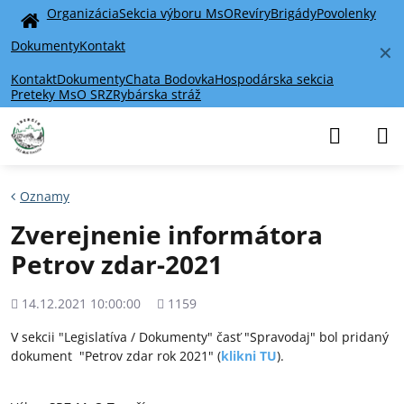
Organizácia
Sekcia výboru MsO
Revíry
Brigády
Povolenky
Home
Dokumenty
Kontakt
✕
Kontakt
Dokumenty
Chata Bodovka
Hospodárska sekcia
Preteky MsO SRZ
Rybárska stráž
Oznamy
Zverejnenie informátora
Petrov zdar-2021
Pridané
Počet
14.12.2021 10:00:00
1159
zobrazení
V sekcii "Legislatíva / Dokumenty" časť "Spravodaj" bol pridaný
dokument "Petrov zdar rok 2021" (
klikni TU
).