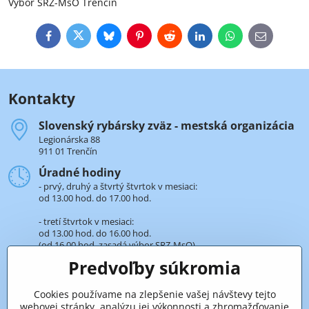
Výbor SRZ-MsO Trenčín
Facebook
Twitter
Bluesky
Pinterest
Reddit
LinkedIn
WhatsApp
E-
mail
Kontakty
Slovenský rybársky zväz - mestská organizácia
Legionárska 88
911 01 Trenčín
Úradné hodiny
- prvý, druhý a štvrtý štvrtok v mesiaci:
od 13.00 hod. do 17.00 hod.
- tretí štvrtok v mesiaci:
od 13.00 hod. do 16.00 hod.
(od 16.00 hod. zasadá výbor SRZ-MsO).
Predvoľby súkromia
+421 32 652 59 25
len v úradné hodiny
Cookies používame na zlepšenie vašej návštevy tejto
webovej stránky, analýzu jej výkonnosti a zhromažďovanie