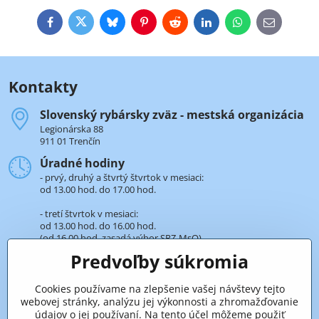
Facebook
Twitter
Bluesky
Pinterest
Reddit
LinkedIn
WhatsApp
E-
mail
Kontakty
Slovenský rybársky zväz - mestská organizácia
Legionárska 88
911 01 Trenčín
Úradné hodiny
- prvý, druhý a štvrtý štvrtok v mesiaci:
od 13.00 hod. do 17.00 hod.
- tretí štvrtok v mesiaci:
od 13.00 hod. do 16.00 hod.
(od 16.00 hod. zasadá výbor SRZ-MsO).
Predvoľby súkromia
+421 32 652 59 25
len v úradné hodiny
Cookies používame na zlepšenie vašej návštevy tejto
webovej stránky, analýzu jej výkonnosti a zhromažďovanie
Pridaje sa k nám aj na sieťach
údajov o jej používaní. Na tento účel môžeme použiť