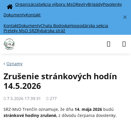
Organizácia
Sekcia výboru MsO
Revíry
Brigády
Povolenky
Home
Dokumenty
Kontakt
✕
Kontakt
Dokumenty
Chata Bodovka
Hospodárska sekcia
Preteky MsO SRZ
Rybárska stráž
Oznamy
Zrušenie stránkových hodín
14.5.2026
Pridané
Počet
7.5.2026 17:39:31
277
zobrazení
SRZ-MsO Trenčín oznamuje, že dňa
14. mája 2026
budú
stránkové hodiny
zrušené,
z dôvodu čerpania dovolenky.