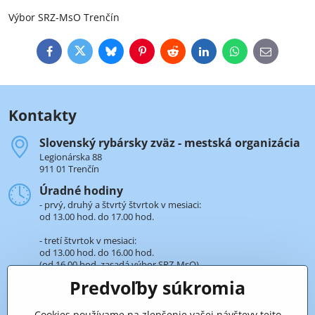
Výbor SRZ-MsO Trenčín
Facebook
Twitter
Bluesky
Pinterest
Reddit
LinkedIn
WhatsApp
E-
mail
Kontakty
Slovenský rybársky zväz - mestská organizácia
Legionárska 88
911 01 Trenčín
Úradné hodiny
- prvý, druhý a štvrtý štvrtok v mesiaci:
od 13.00 hod. do 17.00 hod.
- tretí štvrtok v mesiaci:
od 13.00 hod. do 16.00 hod.
(od 16.00 hod. zasadá výbor SRZ-MsO).
Predvoľby súkromia
+421 32 652 59 25
len v úradné hodiny
Cookies používame na zlepšenie vašej návštevy tejto