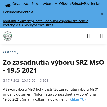
Organizácia
Sekcia výboru MsO
Revíry
Brigády
Povolenky
Home
Dokumenty
Kontakt
✕
Kontakt
Dokumenty
Chata Bodovka
Hospodárska sekcia
Preteky MsO SRZ
Rybárska stráž
Oznamy
Zo zasadnutia výboru SRZ MsO
- 19.5.2021
Pridané
Počet
17.7.2021 20:15:00
801
zobrazení
V Sekcii výboru MsO bol v časti "Zo zasadnutia výboru MsO"
pridaný dokument "Informácia zo zasadnutia výboru" dňa
19.05.2021. (priamy odkaz na dokument -
klikni TU
)
.