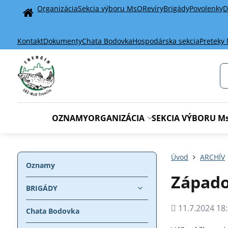
Organizácia
Sekcia výboru MsO
Revíry
Brigády
Povolenky
D
Home
Kontakt
Dokumenty
Chata Bodovka
Hospodárska sekcia
Preteky
OZNAMY
ORGANIZÁCIA
SEKCIA VÝBORU M
Úvod
ARCHÍV
Oznamy
Západo
BRIGÁDY
Pridané
11.7.2024 18:
Chata Bodovka