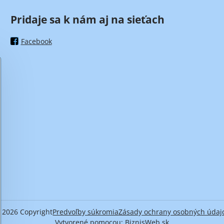
Pridaje sa k nám aj na sieťach
Facebook
©
2026
Copyright
Predvoľby súkromia
Zásady ochrany osobných údaj
Vytvorené pomocou:
BiznisWeb.sk