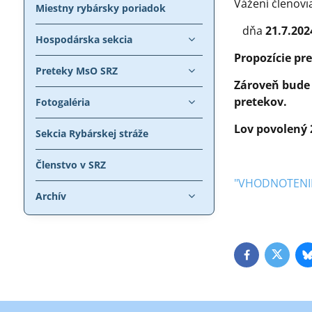
Vážení členovi
Miestny rybársky poriadok
dňa
21.7.202
Hospodárska sekcia
Propozície pr
Preteky MsO SRZ
Zároveň bude 
pretekov.
Fotogaléria
Lov povolený 
Sekcia Rybárskej stráže
Členstvo v SRZ
"VHODNOTENIE
Archív
Facebook
Twitte