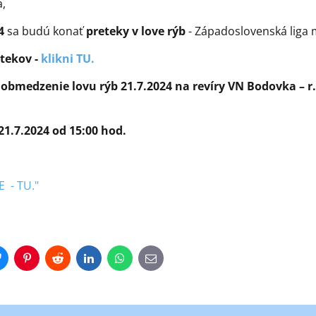
a,
4
sa budú konať
preteky v love rýb
- Západoslovenská liga 
etekov -
klikni TU.
obmedzenie lovu rýb 21.7.2024 na revíry VN Bodovka – r. 
21.7.2024 od 15:00 hod.
 - TU."
r
Bluesky
Pinterest
Reddit
LinkedIn
WhatsApp
E-
mail