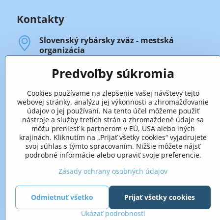
Kontakty
Slovenský rybársky zväz - mestská
organizácia
Legionárska 88
911 01 Trenčín
Predvoľby súkromia
Úradné hodiny
Cookies používame na zlepšenie vašej návštevy tejto
- prvý, druhý a štvrtý štvrtok v mesiaci:
webovej stránky, analýzu jej výkonnosti a zhromažďovanie
od 13.00 hod. do 17.00 hod.
údajov o jej používaní. Na tento účel môžeme použiť
nástroje a služby tretích strán a zhromaždené údaje sa
- tretí štvrtok v mesiaci:
môžu preniesť k partnerom v EÚ, USA alebo iných
od 13.00 hod. do 16.00 hod.
krajinách. Kliknutím na „Prijať všetky cookies“ vyjadrujete
(od 16.00 hod. zasadá výbor SRZ-MsO).
svoj súhlas s týmto spracovaním. Nižšie môžete nájsť
podrobné informácie alebo upraviť svoje preferencie.
+421 32 652 59 25
len v úradné hodiny
Zásady ochrany osobných údajov
Odmietnuť všetko
Prijať všetky cookies
Ukázať podrobnosti