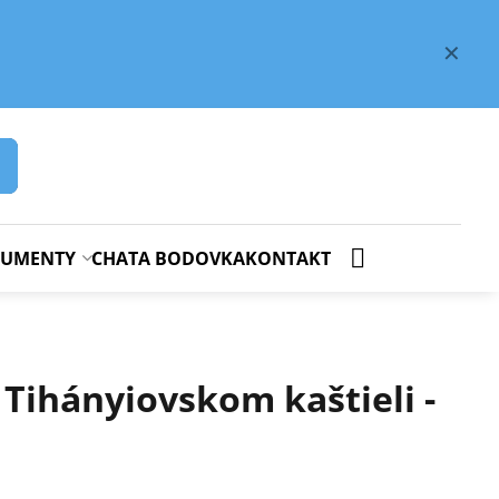
✕
OKUMENTY
CHATA BODOVKA
KONTAKT
 Tihányiovskom kaštieli -