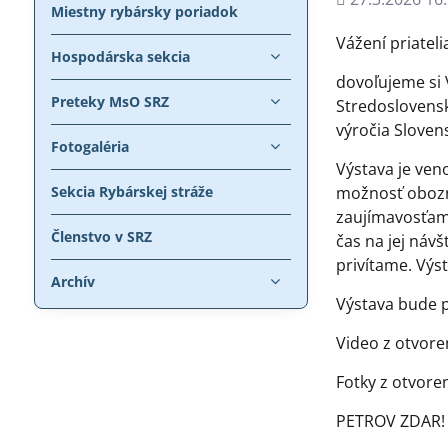
Miestny rybársky poriadok
Vážení priatel
Hospodárska sekcia
dovoľujeme si 
Preteky MsO SRZ
Stredoslovensk
výročia Slove
Fotogaléria
Výstava je veno
Sekcia Rybárskej stráže
možnosť obozn
zaujímavosťami
Členstvo v SRZ
čas na jej náv
privítame. Výst
Archív
Výstava bude p
Video z otvore
Fotky z otvore
PETROV ZDAR!