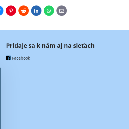
r
Bluesky
Pinterest
Reddit
LinkedIn
WhatsApp
E-
mail
Pridaje sa k nám aj na sieťach
Facebook