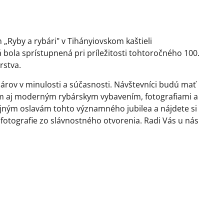
„Ryby a rybári" v Tihányiovskom kaštieli
 bola sprístupnená pri príležitosti tohtoročného 100.
rstva.
ybárov v minulosti a súčasnosti. Návštevníci budú mať
m aj moderným rybárskym vybavením, fotografiami a
tojným oslavám tohto významného jubilea a nájdete si
a fotografie zo slávnostného otvorenia. Radi Vás u nás