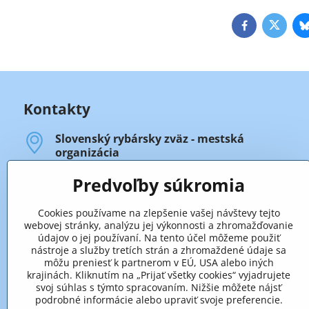
Facebook
Twitte
Kontakty
Slovenský rybársky zväz - mestská
organizácia
Legionárska 88
911 01 Trenčín
Predvoľby súkromia
Úradné hodiny
Cookies používame na zlepšenie vašej návštevy tejto
- prvý, druhý a štvrtý štvrtok v mesiaci:
webovej stránky, analýzu jej výkonnosti a zhromažďovanie
od 13.00 hod. do 17.00 hod.
údajov o jej používaní. Na tento účel môžeme použiť
nástroje a služby tretích strán a zhromaždené údaje sa
- tretí štvrtok v mesiaci:
môžu preniesť k partnerom v EÚ, USA alebo iných
od 13.00 hod. do 16.00 hod.
krajinách. Kliknutím na „Prijať všetky cookies“ vyjadrujete
(od 16.00 hod. zasadá výbor SRZ-MsO).
svoj súhlas s týmto spracovaním. Nižšie môžete nájsť
podrobné informácie alebo upraviť svoje preferencie.
+421 32 652 59 25