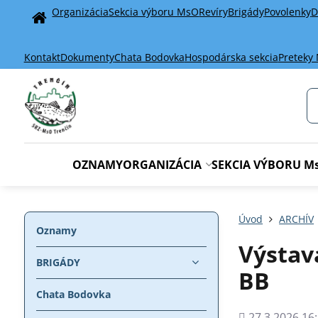
Organizácia
Sekcia výboru MsO
Revíry
Brigády
Povolenky
D
Home
Kontakt
Dokumenty
Chata Bodovka
Hospodárska sekcia
Preteky
OZNAMY
ORGANIZÁCIA
SEKCIA VÝBORU M
Úvod
ARCHÍV
Oznamy
Výstav
BRIGÁDY
BB
Chata Bodovka
Pridané
27.3.2026 16: