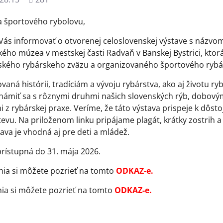
zobrazení
ia športového rybolovu,
Vás informovať o otvorenej celoslovenskej výstave s názvom 
ého múzea v mestskej časti Radvaň v Banskej Bystrici, ktorá
nského rybárskeho zväzu a organizovaného športového rybá
vaná histórii, tradíciám a vývoju rybárstva, ako aj životu r
ámiť sa s rôznymi druhmi našich slovenských rýb, dobový
 z rybárskej praxe. Veríme, že táto výstava prispeje k dôs
števu. Na priloženom linku pripájame plagát, krátky zostrih 
ava je vhodná aj pre deti a mládež.
rístupná do 31. mája 2026.
nia si môžete pozrieť na tomto
ODKAZ-e
.
nia si môžete pozrieť na tomto
ODKAZ-e
.