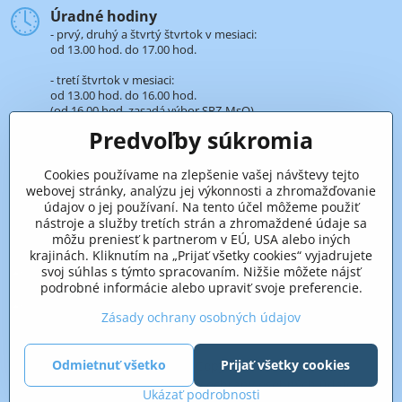
Úradné hodiny
- prvý, druhý a štvrtý štvrtok v mesiaci:
od 13.00 hod. do 17.00 hod.
- tretí štvrtok v mesiaci:
od 13.00 hod. do 16.00 hod.
(od 16.00 hod. zasadá výbor SRZ-MsO).
Predvoľby súkromia
+421 32 652 59 25
len v úradné hodiny
Cookies používame na zlepšenie vašej návštevy tejto
webovej stránky, analýzu jej výkonnosti a zhromažďovanie
Pridaje sa k nám aj na sieťach
údajov o jej používaní. Na tento účel môžeme použiť
nástroje a služby tretích strán a zhromaždené údaje sa
Facebook
môžu preniesť k partnerom v EÚ, USA alebo iných
krajinách. Kliknutím na „Prijať všetky cookies“ vyjadrujete
svoj súhlas s týmto spracovaním. Nižšie môžete nájsť
podrobné informácie alebo upraviť svoje preferencie.
Zásady ochrany osobných údajov
Odmietnuť všetko
Prijať všetky cookies
©
2026
Copyright
Predvoľby súkromia
Zásady ochrany osobných údajov
Ukázať podrobnosti