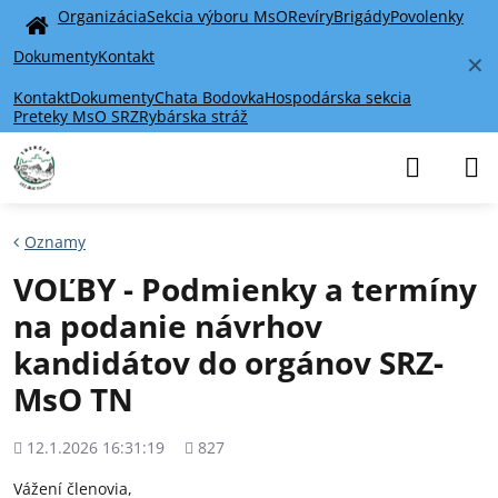
Organizácia
Sekcia výboru MsO
Revíry
Brigády
Povolenky
Home
Dokumenty
Kontakt
✕
Kontakt
Dokumenty
Chata Bodovka
Hospodárska sekcia
Preteky MsO SRZ
Rybárska stráž
Oznamy
VOĽBY - Podmienky a termíny
na podanie návrhov
kandidátov do orgánov SRZ-
MsO TN
Pridané
Počet
12.1.2026 16:31:19
827
zobrazení
Vážení členovia,