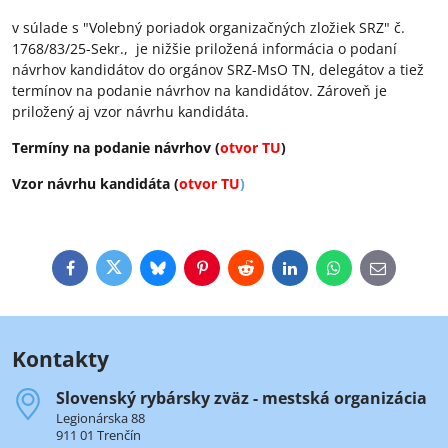
v súlade s "Volebný poriadok organizačných zložiek SRZ" č.
1768/83/25-Sekr., je nižšie priložená informácia o podaní
návrhov kandidátov do orgánov SRZ-MsO TN, delegátov a tiež
termínov na podanie návrhov na kandidátov. Zároveň je
priložený aj vzor návrhu kandidáta.
Termíny na podanie návrhov (
otvor TU
)
Vzor návrhu kandidáta (
otvor TU
)
Facebook
Twitter
Bluesky
Pinterest
Reddit
LinkedIn
WhatsApp
E-
mail
Kontakty
Slovenský rybársky zväz - mestská organizácia
Legionárska 88
911 01 Trenčín