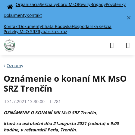
Organizácia
Sekcia výboru MsO
Revíry
Brigády
Povolenky
Home
Dokumenty
Kontakt
✕
Kontakt
Dokumenty
Chata Bodovka
Hospodárska sekcia
Preteky MsO SRZ
Rybárska stráž
Oznamy
Oznámenie o konaní MK MsO
SRZ Trenčín
Pridané
Počet
31.7.2021 13:30:00
781
zobrazení
OZNÁMENIE O KONANÍ MK MsO SRZ Trenčín,
ktorá sa uskutoční dňa 21.augusta 2021 (sobota) o 9:00
hodine, v reštaurácii Perla, Trenčín.