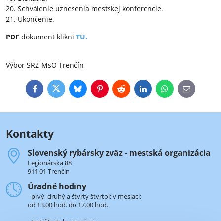
20. Schválenie uznesenia mestskej konferencie.
21. Ukončenie.
PDF
dokument klikni
TU.
Výbor SRZ-MsO Trenčín
Facebook
Twitter
Bluesky
Pinterest
Reddit
LinkedIn
WhatsApp
E-
mail
Kontakty
Slovenský rybársky zväz - mestská organizácia
Legionárska 88
911 01 Trenčín
Úradné hodiny
- prvý, druhý a štvrtý štvrtok v mesiaci:
od 13.00 hod. do 17.00 hod.