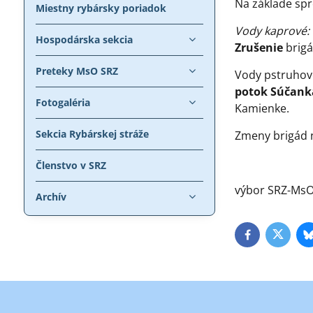
Na základe spr
Miestny rybársky poriadok
Vody kaprové:
Hospodárska sekcia
Zrušenie
brigá
Preteky MsO SRZ
Vody pstruhov
potok Súčank
Fotogaléria
Kamienke.
Sekcia Rybárskej stráže
Zmeny brigád n
Členstvo v SRZ
výbor SRZ-Ms
Archív
Facebook
Twitte