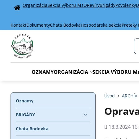
Organizácia
Sekcia výboru MsO
Revíry
Brigády
Povolenky
D
Home
Kontakt
Dokumenty
Chata Bodovka
Hospodárska sekcia
Preteky
OZNAMY
ORGANIZÁCIA
SEKCIA VÝBORU M
Úvod
ARCHÍV
Oznamy
Oprava
BRIGÁDY
Pridané
18.3.2024 16:
Chata Bodovka