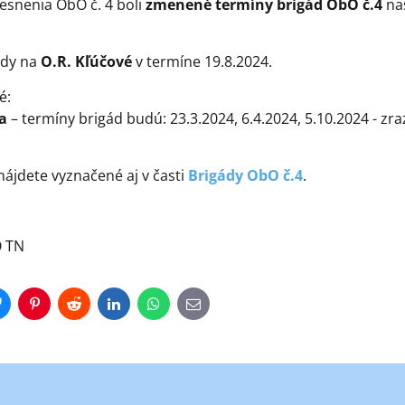
esnenia ObO č. 4 boli
zmenené termíny brigád ObO č.4
na
dy na
O.R. Kľúčové
v termíne 19.8.2024.
é:
a
– termíny brigád budú: 23.3.2024, 6.4.2024, 5.10.2024 - zra
ájdete vyznačené aj v časti
Brigády ObO č.4
.
O TN
r
Bluesky
Pinterest
Reddit
LinkedIn
WhatsApp
E-
mail