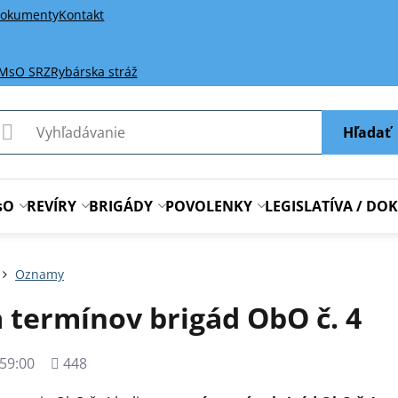
okumenty
Kontakt
 MsO SRZ
Rybárska stráž
Hľadať
sO
REVÍRY
BRIGÁDY
POVOLENKY
LEGISLATÍVA / D
Oznamy
 termínov brigád ObO č. 4
Počet
59:00
448
zobrazení