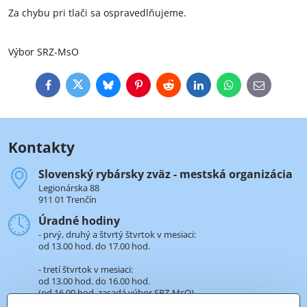
Za chybu pri tlači sa ospravedlňujeme.
Výbor SRZ-MsO
Facebook
Twitter
Bluesky
Pinterest
Reddit
LinkedIn
WhatsApp
E-
mail
Kontakty
Slovenský rybársky zväz - mestská organizácia
Legionárska 88
911 01 Trenčín
Úradné hodiny
- prvý, druhý a štvrtý štvrtok v mesiaci:
od 13.00 hod. do 17.00 hod.
- tretí štvrtok v mesiaci:
od 13.00 hod. do 16.00 hod.
(od 16.00 hod. zasadá výbor SRZ-MsO).