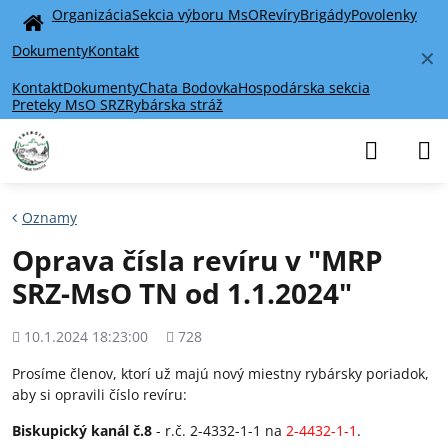
Organizácia
Sekcia výboru MsO
Revíry
Brigády
Povolenky
Home
Dokumenty
Kontakt
✕
Kontakt
Dokumenty
Chata Bodovka
Hospodárska sekcia
Preteky MsO SRZ
Rybárska stráž
Oznamy
Oprava čísla revíru v "MRP
SRZ-MsO TN od 1.1.2024"
Pridané
Počet
10.1.2024 18:23:00
728
zobrazení
Prosíme členov, ktorí už majú nový miestny rybársky poriadok,
aby si opravili číslo revíru:
Biskupický kanál č.8
- r.č. 2-4332-1-1 na
2-4432-1-1
.