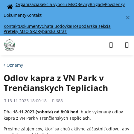
Organizácia
Sekcia výboru MsO
Revíry
Brigády
Povolenky
Home
Dokumenty
Kontakt
✕
Kontakt
Dokumenty
Chata Bodovka
Hospodárska sekcia
Preteky MsO SRZ
Rybárska stráž
Oznamy
Odlov kapra z VN Park v
Trenčianskych Tepliciach
Pridané
Počet
13.11.2023 18:00:18
688
zobrazení
Dňa
18.11.2023 (sobota) od 8:00 hod.
bude vykonaný odlov
kapra z VN Park v Trenčianskych Tepliciach.
Prosíme záujemcov, ktorí sa chcú aktívne zúčastniť odlovu, aby