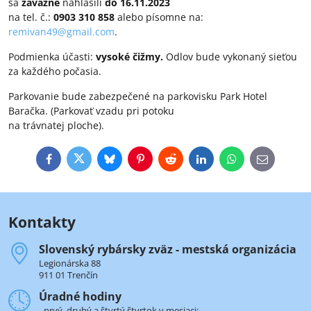
sa
záväzne
nahlásili
do
16.11.2023
na tel. č.:
0903 310 858
alebo písomne na:
remivan49@gmail.com
.
Podmienka účasti:
vysoké čižmy.
Odlov bude vykonaný sieťou
za každého počasia.
Parkovanie bude zabezpečené na parkovisku Park Hotel
Baračka. (Parkovať vzadu pri potoku
na trávnatej ploche).
Facebook
Twitter
Bluesky
Pinterest
Reddit
LinkedIn
WhatsApp
E-
mail
Kontakty
Slovenský rybársky zväz - mestská organizácia
Legionárska 88
911 01 Trenčín
Úradné hodiny
- prvý, druhý a štvrtý štvrtok v mesiaci: