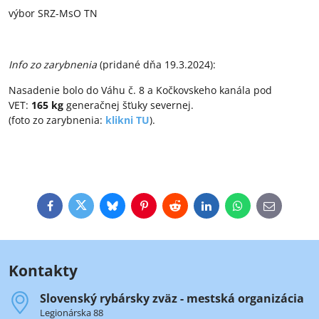
výbor SRZ-MsO TN
Info zo zarybnenia
(pridané dňa 19.3.2024):
Nasadenie bolo do Váhu č. 8 a Kočkovskeho kanála pod
VET:
165 kg
generačnej šťuky severnej.
(foto zo zarybnenia:
klikni TU
).
Facebook
Twitter
Bluesky
Pinterest
Reddit
LinkedIn
WhatsApp
E-
mail
Kontakty
Slovenský rybársky zväz - mestská organizácia
Legionárska 88