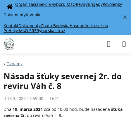
Organizácia
Sekcia výboru MsO
Revíry
Brigády
Povolenky
Home
Dokumenty
Kontakt
✕
Kontakt
Dokumenty
Chata Bodovka
Hospodárska sekcia
Preteky MsO SRZ
Rybárska stráž
Oznamy
Násada šťuky severnej 2r. do
revíru Váh č. 8
Pridané
Počet
18.3.2024 17:59:00
641
zobrazení
Dňa
19. marca 2024
cca od 10.00 hod. bude nasadená
šťuka
severná 2r.
do revíru Váh č. 8.