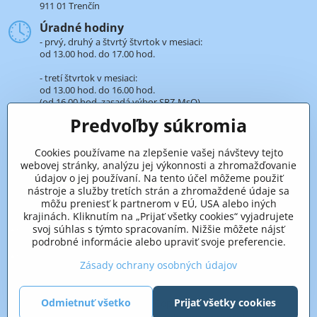
911 01 Trenčín
Úradné hodiny
- prvý, druhý a štvrtý štvrtok v mesiaci:
od 13.00 hod. do 17.00 hod.
- tretí štvrtok v mesiaci:
od 13.00 hod. do 16.00 hod.
(od 16.00 hod. zasadá výbor SRZ-MsO).
Predvoľby súkromia
+421 32 652 59 25
len v úradné hodiny
Cookies používame na zlepšenie vašej návštevy tejto
webovej stránky, analýzu jej výkonnosti a zhromažďovanie
Pridaje sa k nám aj na sieťach
údajov o jej používaní. Na tento účel môžeme použiť
nástroje a služby tretích strán a zhromaždené údaje sa
Facebook
môžu preniesť k partnerom v EÚ, USA alebo iných
krajinách. Kliknutím na „Prijať všetky cookies“ vyjadrujete
svoj súhlas s týmto spracovaním. Nižšie môžete nájsť
podrobné informácie alebo upraviť svoje preferencie.
Zásady ochrany osobných údajov
Odmietnuť všetko
Prijať všetky cookies
©
2026
Copyright