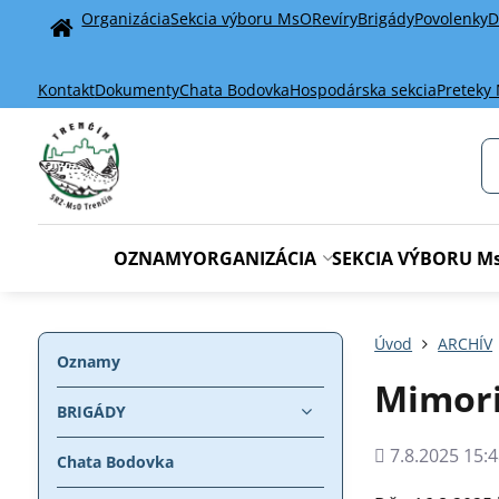
Organizácia
Sekcia výboru MsO
Revíry
Brigády
Povolenky
D
Home
Kontakt
Dokumenty
Chata Bodovka
Hospodárska sekcia
Preteky
OZNAMY
ORGANIZÁCIA
SEKCIA VÝBORU M
Úvod
ARCHÍV
Oznamy
Mimori
BRIGÁDY
Pridané
7.8.2025 15:4
Chata Bodovka