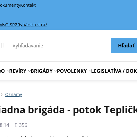
okumenty
Kontakt
 MsO SRZ
Rybárska stráž
Hľadať
sO
REVÍRY
BRIGÁDY
POVOLENKY
LEGISLATÍVA / D
Oznamy
adna brigáda - potok Tepličk
Počet
8:14
356
zobrazení