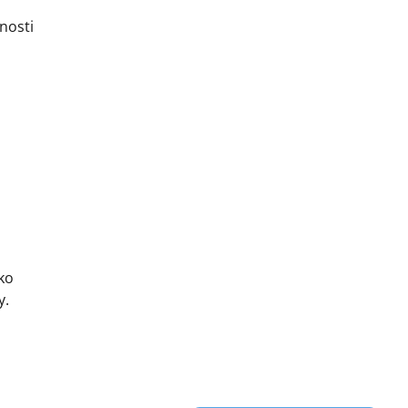
nosti
ko
y.