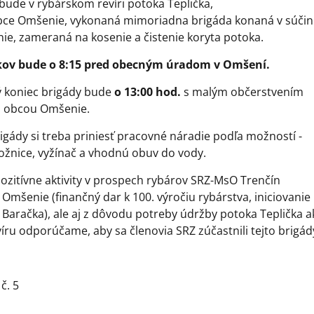
bude v rybárskom revíri potoka Teplička,
obce Omšenie, vykonaná mimoriadna brigáda konaná v súčin
e, zameraná na kosenie a čistenie koryta potoka.
kov bude o 8:15 pred obecným úradom v Omšení.
 koniec brigády bude
o 13:00 hod.
s malým občerstvením
 obcou Omšenie.
igády si treba priniesť pracovné náradie podľa možností -
 nožnice, vyžínač a vhodnú obuv do vody.
zitívne aktivity v prospech rybárov SRZ-MsO Trenčín
 Omšenie (finančný dar k 100. výročiu rybárstva, iniciovanie
Baračka), ale aj z dôvodu potreby údržby potoka Teplička a
íru odporúčame, aby sa členovia SRZ zúčastnili tejto brigád
č. 5