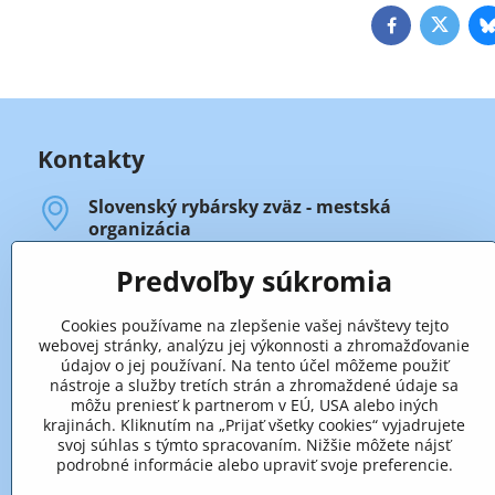
Facebook
Twitte
Kontakty
Slovenský rybársky zväz - mestská
organizácia
Legionárska 88
911 01 Trenčín
Predvoľby súkromia
Úradné hodiny
Cookies používame na zlepšenie vašej návštevy tejto
- prvý, druhý a štvrtý štvrtok v mesiaci:
webovej stránky, analýzu jej výkonnosti a zhromažďovanie
od 13.00 hod. do 17.00 hod.
údajov o jej používaní. Na tento účel môžeme použiť
nástroje a služby tretích strán a zhromaždené údaje sa
- tretí štvrtok v mesiaci:
môžu preniesť k partnerom v EÚ, USA alebo iných
od 13.00 hod. do 16.00 hod.
krajinách. Kliknutím na „Prijať všetky cookies“ vyjadrujete
(od 16.00 hod. zasadá výbor SRZ-MsO).
svoj súhlas s týmto spracovaním. Nižšie môžete nájsť
podrobné informácie alebo upraviť svoje preferencie.
+421 32 652 59 25