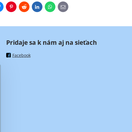
r
Bluesky
Pinterest
Reddit
LinkedIn
WhatsApp
E-
mail
Pridaje sa k nám aj na sieťach
Facebook