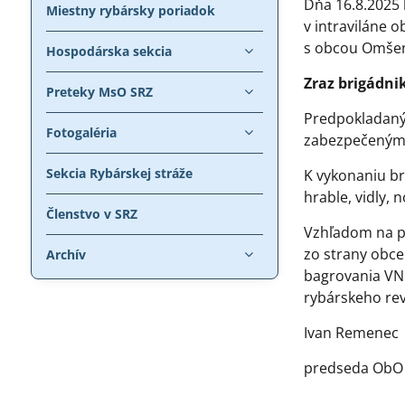
Dňa 16.8.2025 
Miestny rybársky poriadok
v intraviláne 
s obcou Omšeni
Hospodárska sekcia
Zraz brigádni
Preteky MsO SRZ
Predpokladaný
Fotogaléria
zabezpečeným
Sekcia Rybárskej stráže
K vykonaniu br
hrable, vidly,
Členstvo v SRZ
Vzhľadom na po
zo strany obce
Archív
bagrovania VN 
rybárskeho rev
Ivan Remenec
predseda ObO 