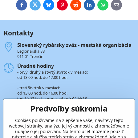
Facebook
Twitter
Bluesky
Pinterest
Reddit
LinkedIn
WhatsApp
E-
mail
Kontakty
Slovenský rybársky zväz - mestská organizácia
Legionárska 88
911 01 Trenčín
Úradné hodiny
- prvý, druhý a štvrtý štvrtok v mesiaci:
od 13.00 hod. do 17.00 hod.
- tretí štvrtok v mesiaci:
od 13.00 hod. do 16.00 hod.
(od 16.00 hod. zasadá výbor SRZ-MsO).
Predvoľby súkromia
+421 32 652 59 25
len v úradné hodiny
Cookies používame na zlepšenie vašej návštevy tejto
webovej stránky, analýzu jej výkonnosti a zhromažďovanie
Pridaje sa k nám aj na sieťach
údajov o jej používaní. Na tento účel môžeme použiť
nástroje a služby tretích strán a zhromaždené údaje sa