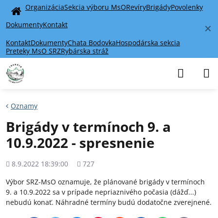
Organizácia
Sekcia výboru MsO
Revíry
Brigády
Povolenky
Home
Dokumenty
Kontakt
✕
Kontakt
Dokumenty
Chata Bodovka
Hospodárska sekcia
Preteky MsO SRZ
Rybárska stráž
Oznamy
Brigády v termínoch 9. a
10.9.2022 - spresnenie
Pridané
Počet
8.9.2022 18:39:00
727
zobrazení
Výbor SRZ-MsO oznamuje, že plánované brigády v termínoch
9. a 10.9.2022 sa v prípade nepriaznivého počasia (dážď...)
nebudú konať. Náhradné termíny budú dodatočne zverejnené.