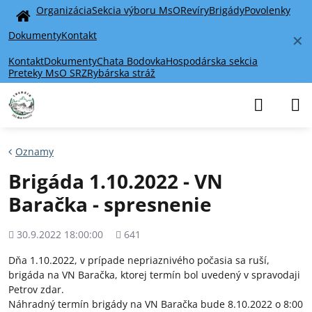
Organizácia
Sekcia výboru MsO
Revíry
Brigády
Povolenky
Home
Dokumenty
Kontakt
✕
Kontakt
Dokumenty
Chata Bodovka
Hospodárska sekcia
Preteky MsO SRZ
Rybárska stráž
Oznamy
Brigáda 1.10.2022 - VN
Baračka - spresnenie
Pridané
Počet
30.9.2022 18:00:00
641
zobrazení
Dňa 1.10.2022, v prípade nepriaznivého počasia sa ruší,
brigáda na VN Baračka, ktorej termín bol uvedený v spravodaji
Petrov zdar.
Náhradný termín brigády na VN Baračka bude 8.10.2022 o 8:00