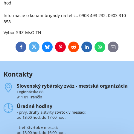
hod.
Informácie o konaní brigády na tel.č.: 0903 493 232, 0903 310
858.
Výbor SRZ-MsO TN
Facebook
Twitter
Bluesky
Pinterest
Reddit
LinkedIn
WhatsApp
E-
mail
Kontakty
Slovenský rybársky zväz - mestská organizácia
Legionárska 88
911 01 Trenčín
Úradné hodiny
- prvý, druhý a štvrtý štvrtok v mesiaci:
od 13.00 hod. do 17.00 hod.
- tretí štvrtok v mesiaci:
od 13.00 hod. do 16.00 hod.