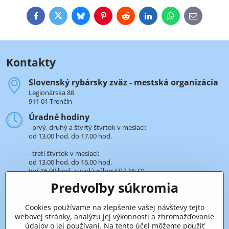
Facebook
Twitter
Bluesky
Pinterest
Reddit
LinkedIn
WhatsApp
E-
mail
Kontakty
Slovenský rybársky zväz - mestská organizácia
Legionárska 88
911 01 Trenčín
Úradné hodiny
- prvý, druhý a štvrtý štvrtok v mesiaci:
od 13.00 hod. do 17.00 hod.
- tretí štvrtok v mesiaci:
od 13.00 hod. do 16.00 hod.
(od 16.00 hod. zasadá výbor SRZ-MsO).
Predvoľby súkromia
+421 32 652 59 25
len v úradné hodiny
Cookies používame na zlepšenie vašej návštevy tejto
webovej stránky, analýzu jej výkonnosti a zhromažďovanie
Pridaje sa k nám aj na sieťach
údajov o jej používaní. Na tento účel môžeme použiť