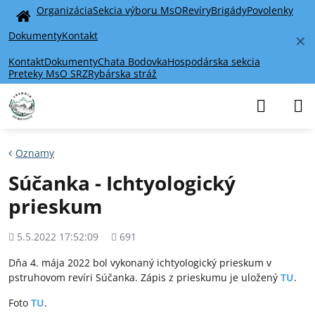
Organizácia
Sekcia výboru MsO
Revíry
Brigády
Povolenky
Home
Dokumenty
Kontakt
✕
Kontakt
Dokumenty
Chata Bodovka
Hospodárska sekcia
Preteky MsO SRZ
Rybárska stráž
Oznamy
Súčanka - Ichtyologický
prieskum
Pridané
Počet
5.5.2022 17:52:09
691
zobrazení
Dňa 4. mája 2022 bol vykonaný ichtyologický prieskum v
pstruhovom revíri Súčanka. Zápis z prieskumu je uložený
TU
.
Foto
TU
.