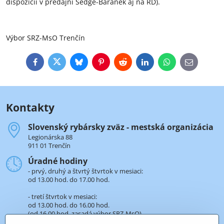
dispozícii v predajni Sedge-Baranek aj na RD).
Výbor SRZ-MsO Trenčín
Facebook
Twitter
Bluesky
Pinterest
Reddit
LinkedIn
WhatsApp
E-
mail
Kontakty
Slovenský rybársky zväz - mestská organizácia
Legionárska 88
911 01 Trenčín
Úradné hodiny
- prvý, druhý a štvrtý štvrtok v mesiaci:
od 13.00 hod. do 17.00 hod.
- tretí štvrtok v mesiaci:
od 13.00 hod. do 16.00 hod.
(od 16.00 hod. zasadá výbor SRZ-MsO).