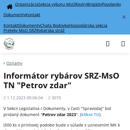
Organizácia
Sekcia výboru MsO
Revíry
Brigády
Povolenky
Home
Dokumenty
Kontakt
✕
Kontakt
Dokumenty
Chata Bodovka
Hospodárska sekcia
Preteky MsO SRZ
Rybárska stráž
Oznamy
Informátor rybárov SRZ-MsO
TN "Petrov zdar"
Pridané
Počet
1.12.2023 00:06:04
3070
zobrazení
V Sekcii Legislatíva / Dokumenty, v časti "Spravodaj" bol
pridaný dokument "
Petrov zdar 2023
". (
klikni TU
).
(500 ks v printovej podobe bude v súlade s uznesením MK k